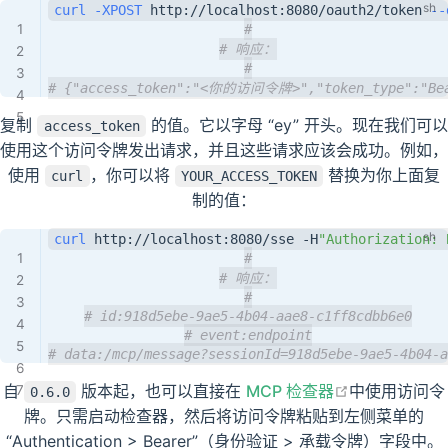
curl
-XPOST
 http://localhost:8080/oauth2/token 
--
#
# 响应：
#
# {"access_token":"<你的访问令牌>","token_type":"Bea
复制
的值。它以字母 “ey” 开头。现在我们可以
access_token
使用这个访问令牌发出请求，并且这些请求应该会成功。例如，
使用
，你可以将
替换为你上面复
curl
YOUR_ACCESS_TOKEN
制的值：
curl
 http://localhost:8080/sse -H
"Authorization: 
#
# 响应：
#
# id:918d5ebe-9ae5-4b04-aae8-c1ff8cdbb6e0
# event:endpoint
# data:/mcp/message?sessionId=918d5ebe-9ae5-4b04-a
open in new
自
版本起，也可以直接在
MCP 检查器
中使用访问令
0.6.0
牌。只需启动检查器，然后将访问令牌粘贴到左侧菜单的
“Authentication > Bearer”（身份验证 > 承载令牌）字段中。