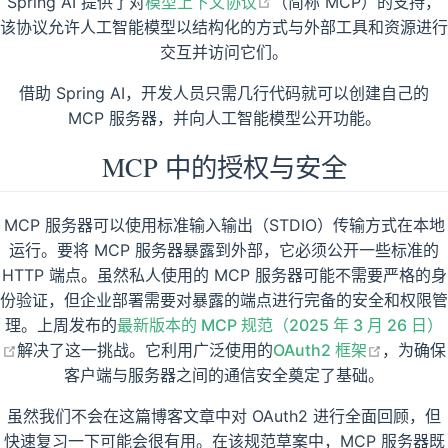
open in new window
Spring AI 提供了对
模型上下文协议
（简称 MCP）的支持，
该协议允许人工智能模型以结构化的方式与外部工具和资源进行
交互并访问它们。
借助 Spring AI，开发人员只需几行代码就可以创建自己的
MCP 服务器，并向人工智能模型公开功能。
MCP 中的授权与安全
MCP 服务器可以使用标准输入输出（STDIO）传输方式在本地
运行。要将 MCP 服务器暴露到外部，它必须公开一些标准的
HTTP 端点。虽然私人使用的 MCP 服务器可能不需要严格的身
份验证，但企业部署需要对暴露的端点进行完备的安全和权限管
理。上周发布的
最新版本的 MCP 规范（2025 年 3 月 26 日）
open in new window
open in
解决了这一挑战。它利用广泛使用的
OAuth2 框架
，为确保
客户端与服务器之间的通信安全奠定了基础。
虽然我们不会在这篇博客文章中对 OAuth2 进行全面回顾，但
快速复习一下可能会很有用。在该规范草案中，MCP 服务器既