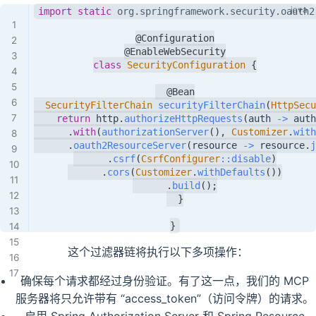
import
static
org
.
springframework
.
security
.
oauth2
@Configuration
@EnableWebSecurity
class
SecurityConfiguration
{
@Bean
SecurityFilterChain
securityFilterChain
(
HttpSecu
return
 http
.
authorizeHttpRequests
(
auth 
->
 auth
.
with
(
authorizationServer
(
)
,
Customizer
.
with
.
oauth2ResourceServer
(
resource 
->
 resource
.
j
.
csrf
(
CsrfConfigurer
::
disable
)
.
cors
(
Customizer
.
withDefaults
(
)
)
.
build
(
)
;
}
}
这个过滤器链将执行以下多项操作：
确保每个请求都经过身份验证。有了这一点，我们的 MCP
服务器将只允许带有 “access_token”（访问令牌）的请求。