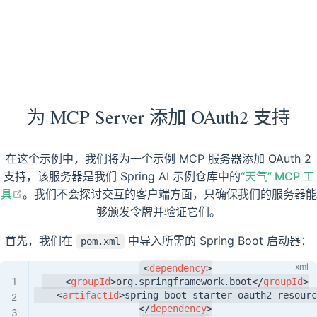
为 MCP Server 添加 OAuth2 支持
在这个示例中，我们将为一个示例 MCP 服务器添加 OAuth 2
支持，该服务器是我们 Spring AI 示例仓库中的
“天气” MCP 工
open in new window
具
。我们不会探讨交互的客户端方面，只确保我们的服务器能
够颁发令牌并验证它们。
首先，我们在
中导入所需的 Spring Boot 启动器：
pom.xml
<
dependency
>
<
groupId
>
org.springframework.boot
</
groupId
>
<
artifactId
>
spring-boot-starter-oauth2-resourc
</
dependency
>