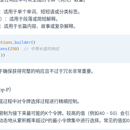
5）：适用于单个单词、短短语或分类标签。
500）：适用于段落或简短解释。
+）：适用于长篇内容、故事或复杂解释。
ptions
.
builder
(
)
kens
(
250
)
// 中等长度的响应
(
)
)
于确保获得完整的响应且不过于冗长非常重要。
p-P）
成过程中对令牌选择过程进行精细控制。
择限制为接下来最可能的K个令牌。较高的值（例如40 - 50）会
：动态地从累积概率超过P的最小令牌集中进行选择。常见的值如0.8 -