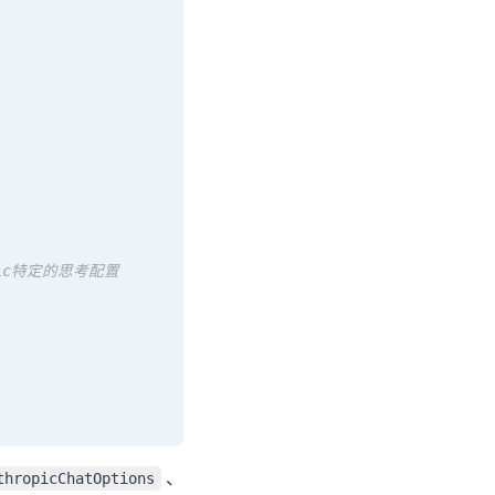
opic特定的思考配置
、
thropicChatOptions