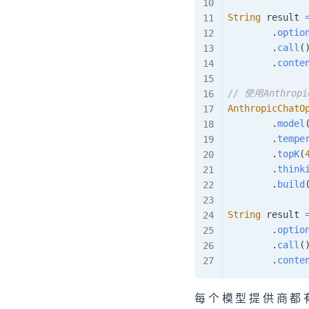
String
 result 
.
optio
.
call
(
.
conte
// 使用Anthro
AnthropicChatO
.
model
.
tempe
.
topK
(
.
think
.
build
String
 result 
.
optio
.
call
(
.
conte
每个模型提供商都