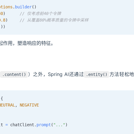
ptions
.
builder
(
)
40
)
// 仅考虑前40个令牌
0.8
)
// 从覆盖80%概率质量的令牌中采样
(
)
)
起作用，塑造响应的特征。
用
）之外，Spring AI还通过
方法轻松地
.content()
.entity()
{
NEUTRAL
,
NEGATIVE
lt 
=
 chatClient
.
prompt
(
"..."
)
)