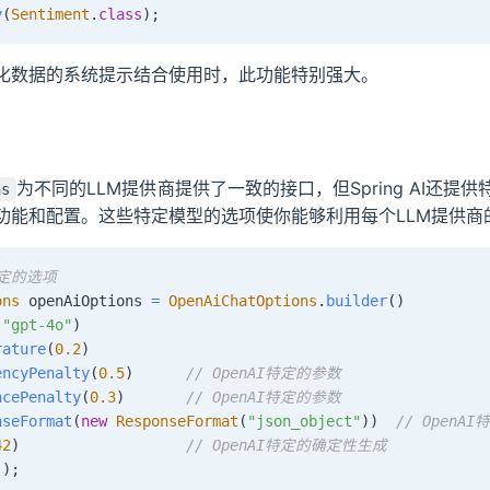
y
(
Sentiment
.
class
)
;
化数据的系统提示结合使用时，此功能特别强大。
为不同的LLM提供商提供了一致的接口，但Spring AI还提
ns
功能和配置。这些特定模型的选项使你能够利用每个LLM提供商
特定的选项
ons
 openAiOptions 
=
OpenAiChatOptions
.
builder
(
)
(
"gpt-4o"
)
rature
(
0.2
)
encyPenalty
(
0.5
)
// OpenAI特定的参数
ncePenalty
(
0.3
)
// OpenAI特定的参数
nseFormat
(
new
ResponseFormat
(
"json_object"
)
)
// OpenA
42
)
// OpenAI特定的确定性生成
(
)
;