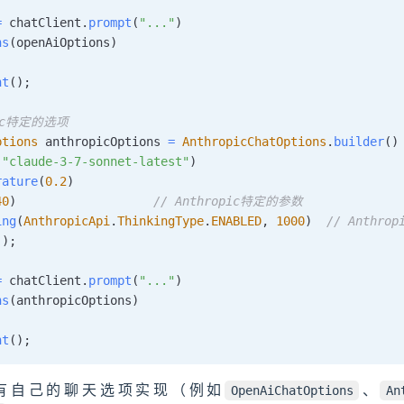
=
 chatClient
.
prompt
(
"..."
)
ns
(
openAiOptions
)
)
nt
(
)
;
pic特定的选项
ptions
 anthropicOptions 
=
AnthropicChatOptions
.
builder
(
)
(
"claude-3-7-sonnet-latest"
)
rature
(
0.2
)
40
)
// Anthropic特定的参数
ing
(
AnthropicApi
.
ThinkingType
.
ENABLED
,
1000
)
// Anthr
(
)
;
=
 chatClient
.
prompt
(
"..."
)
ns
(
anthropicOptions
)
)
nt
(
)
;
有自己的聊天选项实现（例如
、
OpenAiChatOptions
An