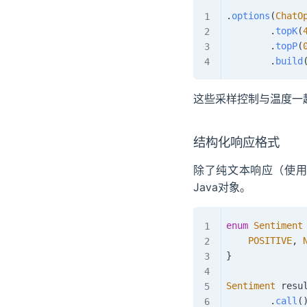
.
options
(
ChatO
.
topK
(
.
topP
(
.
build
这些采样控制与温度一
结构化响应格式
除了纯文本响应（使
Java对象。
enum
Sentiment
POSITIVE
,
}
Sentiment
 resu
.
call
(