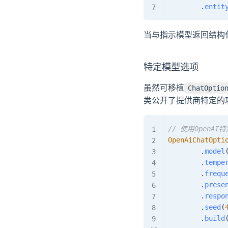
.
entit
当与指示模型返回结构
特定模型选项
虽然可移植
ChatOptio
类公开了提供商特定的
// 使用OpenAI
OpenAiChatOpti
.
model
.
tempe
.
frequ
.
prese
.
respo
.
seed
(
.
build