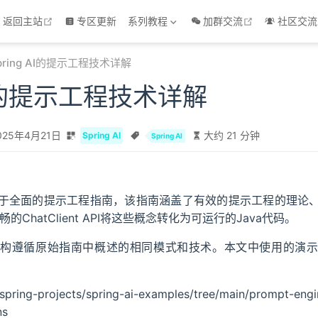
open in new window
open in new 
返回主站
专区更新
系列教程
加群交流
社区交流
pring AI的提示工程技术详解
 AI的提示工程技术详解
025年4月21日
大约 21 分钟
Spring AI
Spring AI
于全面的提示工程指南，该指南涵盖了有效的提示工程的理论
流畅的ChatClient API将这些概念转化为可运行的Java代码。
构遵循原始指南中概述的相同模式和技术。本文中使用的演
/spring-projects/spring-ai-examples/tree/main/prompt-eng
ns