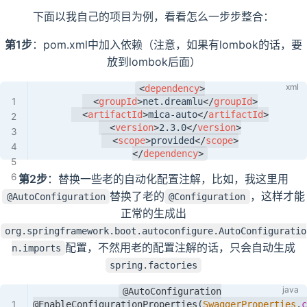
下面以我自己的项目为例，看看怎么一步步整合：
第1步
：pom.xml中加入依赖（注意，如果有lombok的话，要
放到lombok后面）
<
dependency
>
<
groupId
>
net.dreamlu
</
groupId
>
<
artifactId
>
mica-auto
</
artifactId
>
<
version
>
2.3.0
</
version
>
<
scope
>
provided
</
scope
>
</
dependency
>
第2步
：替换一些老的自动化配置注解，比如，我这里用
替换了老的
，这样才能
@AutoConfiguration
@Configuration
正常的生成出
org.springframework.boot.autoconfigure.AutoConfiguratio
配置，不然用老的配置注解的话，只会自动生成
n.imports
spring.factories
@AutoConfiguration
@EnableConfigurationProperties
(
SwaggerProperties
.
c