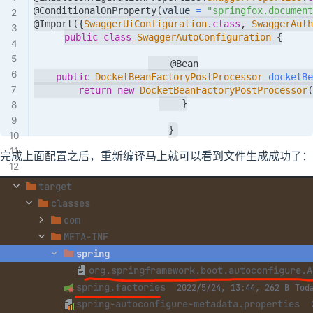
@ConditionalOnProperty
(
value 
=
"springfox.document
@Import
(
{
SwaggerUiConfiguration
.
class
,
SwaggerAuth
public
class
SwaggerAutoConfiguration
{
@Bean
public
DocketBeanFactoryPostProcessor
docketBe
return
new
DocketBeanFactoryPostProcessor
(
}
}
完成上面配置之后，重新编译马上就可以看到文件生成成功了：