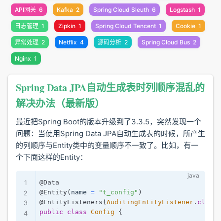
API网关
6
Kafka
2
Spring Cloud Sleuth
6
Logstash
1
日志管理
1
Zipkin
1
Spring Cloud Tencent
1
Cookie
1
异常处理
2
Netflix
4
源码分析
2
Spring Cloud Bus
2
Nginx
1
Spring Data JPA自动生成表时列顺序混乱的
解决办法（最新版）
最近把Spring Boot的版本升级到了3.3.5，突然发现一个
问题：当使用Spring Data JPA自动生成表的时候，所产生
的列顺序与Entity类中的变量顺序不一致了。比如，有一
个下面这样的Entity：
@Data
@Entity
(
name 
=
"t_config"
)
@EntityListeners
(
AuditingEntityListener
.
class
)
public
class
Config
{