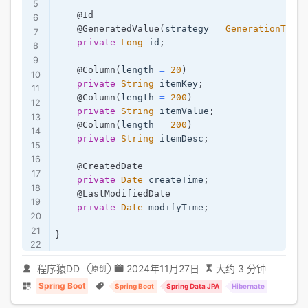
@Id
@GeneratedValue
(
strategy 
=
GenerationType
.
private
Long
 id
;
@Column
(
length 
=
20
)
private
String
 itemKey
;
@Column
(
length 
=
200
)
private
String
 itemValue
;
@Column
(
length 
=
200
)
private
String
 itemDesc
;
@CreatedDate
private
Date
 createTime
;
@LastModifiedDate
private
Date
 modifyTime
;
}
程序猿DD
2024年11月27日
大约 3 分钟
原创
Spring Boot
Spring Boot
Spring Data JPA
Hibernate