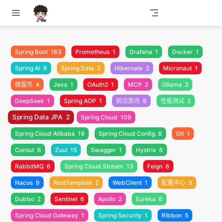
跳至主要內容
Spring Boot
163
Prometheus
1
Grafana
1
Docker
1
Spring AI
9
Spring Data
2
Hibernate
2
Micronaut
1
微服务
4
Java
1
OAuth2
1
MCP
2
Ollama
2
DeepSeek
1
Spring AOP
1
前沿资讯
8
性能测试
2
Spring Data JPA
2
Spring Cloud
109
Spring Cloud Alibaba
19
Spring Cloud Config
8
Git
1
Consul
6
Zuul
15
Swagger
1
Hystrix
6
RabbitMQ
6
Spring Cloud Stream
13
Feign
6
Nacos
9
RestTemplate
2
WebClient
1
配置中心
3
Dubbo
2
Sentinel
6
Apollo
2
Eureka
6
Spring Cloud Gateway
1
Spring Security
1
Ribbon
5